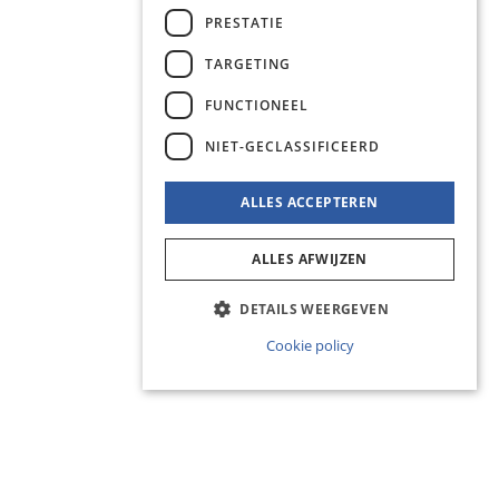
PRESTATIE
TARGETING
FUNCTIONEEL
NIET-GECLASSIFICEERD
ALLES ACCEPTEREN
ALLES AFWIJZEN
DETAILS WEERGEVEN
Cookie policy
Strikt noodzakelijk
Prestatie
Targeting
Functioneel
Niet-geclassificeerd
Strikt noodzakelijke cookies maken de