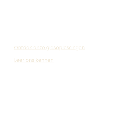
creëert voor elk interieur. Met eigen
productie en plaatsing begeleiden we
je van advies tot perfect afgewerkt
resultaat.
Ontdek onze glasoplossingen
Leer ons kennen